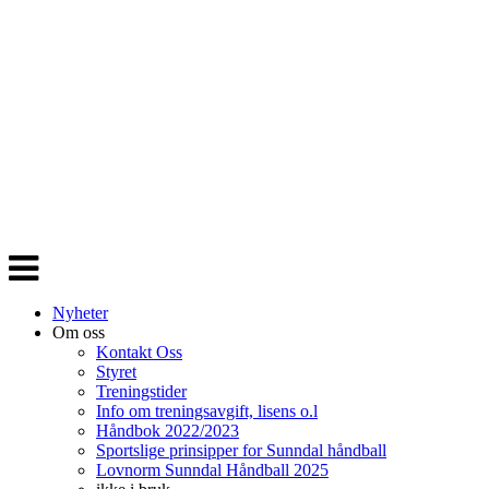
Veksle
navigasjon
Nyheter
Om oss
Kontakt Oss
Styret
Treningstider
Info om treningsavgift, lisens o.l
Håndbok 2022/2023
Sportslige prinsipper for Sunndal håndball
Lovnorm Sunndal Håndball 2025