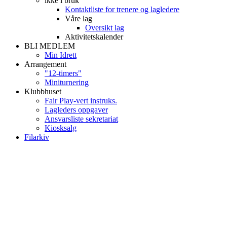
ikke i bruk
Kontaktliste for trenere og lagledere
Våre lag
Oversikt lag
Aktivitetskalender
BLI MEDLEM
Min Idrett
Arrangement
"12-timers"
Miniturnering
Klubbhuset
Fair Play-vert instruks.
Lagleders oppgaver
Ansvarsliste sekretariat
Kiosksalg
Filarkiv