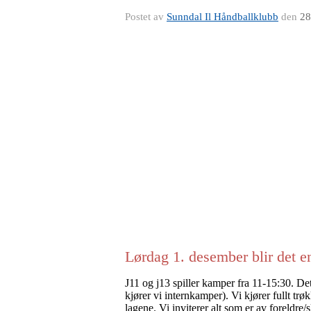
Postet av
Sunndal Il Håndballklubb
den
28
Lørdag 1. desember blir det e
J11 og j13 spiller kamper fra 11-15:30. De
kjører vi internkamper). Vi kjører fullt trø
lagene. Vi inviterer alt som er av foreldre