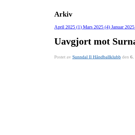
Arkiv
April 2025 (1)
Mars 2025 (4)
Januar 2025
Uavgjort mot Surn
Postet av
Sunndal Il Håndballklubb
den
6.