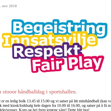
. nov 2018
n stooor håndballdag i sportshallen
,
t er en ledig bolk 13.45 til 15.00 og vi satser på litt minihåndball (ka
kk med kiosk/loddsalg hele dagen fra 10.00 til 16.00, og satser på å få n
/slekt/venner. Kom og hei frem jentene våre! Dette blir bra!