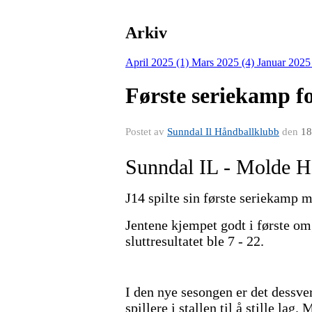
Arkiv
April 2025 (1)
Mars 2025 (4)
Januar 2025
Første seriekamp f
Postet av
Sunndal Il Håndballklubb
den
18
Sunndal IL - Molde 
J14 spilte sin første seriekamp 
Jentene kjempet godt i første om
sluttresultatet ble 7 - 22.
I den nye sesongen er det dessver
spillere i stallen til å stille lag