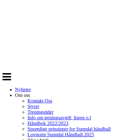
Veksle
navigasjon
Nyheter
Om oss
Kontakt Oss
Styret
Treningstider
Info om treningsavgift, lisens o.l
Håndbok 2022/2023
Sportslige prinsipper for Sunndal håndball
Lovnorm Sunndal Håndball 2025