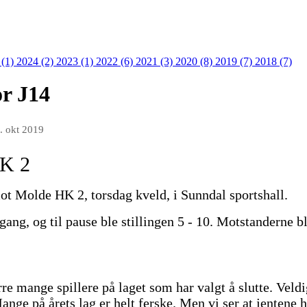
 (1)
2024 (2)
2023 (1)
2022 (6)
2021 (3)
2020 (8)
2019 (7)
2018 (7)
or J14
. okt 2019
HK 2
mot Molde HK 2, torsdag kveld, i Sunndal sportshall.
gang, og til pause ble stillingen 5 - 10. Motstanderne b
re mange spillere på laget som har valgt å slutte. Veld
. Mange på årets lag er helt ferske. Men vi ser at jentene