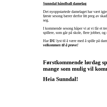
Sunndal håndball damelag
Det nyoppstartede damelaget har vært igj
første sesong bærer derfor litt preg av skad
seg.
I kommende sesong håper vi at vi får et tr
spillere, som går på skole, flere jobber, 
Har
DU
lyst til å være med å spille på da
velkommen til å prøve!
Førstkommende
lørdag s
mange som mulig vil komme
Heia Sunndal!