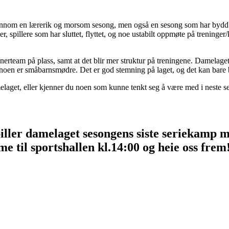
ennom en lærerik og morsom sesong, men også en sesong som har bydd på
er, spillere som har sluttet, flyttet, og noe ustabilt oppmøte på treninge
enerteam på plass, samt at det blir mer struktur på treningene. Damelage
og noen er småbarnsmødre. Det er god stemning på laget, og det kan bare
melaget, eller kjenner du noen som kunne tenkt seg å være med i neste 
piller damelaget sesongens siste seriekamp 
 til sportshallen kl.14:00 og heie oss frem