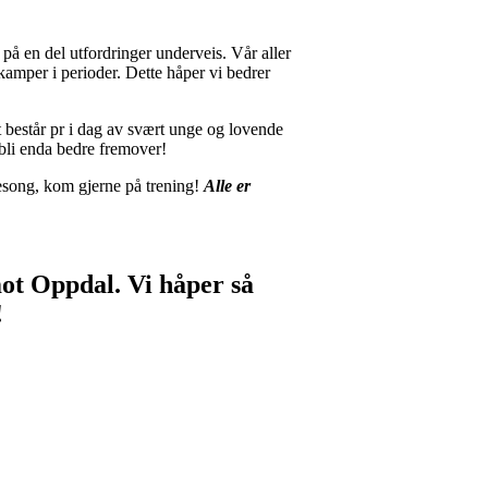
 en del utfordringer underveis. Vår aller
r/kamper i perioder. Dette håper vi bedrer
t består pr i dag av svært unge og lovende
 bli enda bedre fremover!
sesong, kom gjerne på trening!
Alle er
mot Oppdal. Vi håper så
!