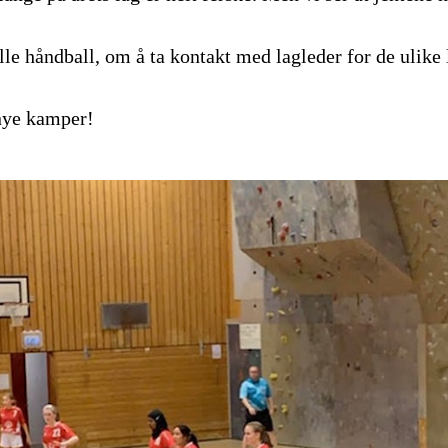
le håndball, om å ta kontakt med lagleder for de ulike 
 nye kamper!