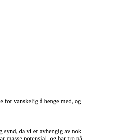
le for vanskelig å henge med, og
ig synd, da vi er avhengig av nok
 har masse potensial, og har tro på