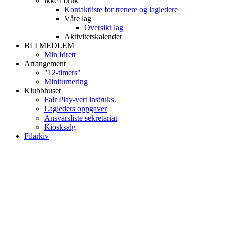
ikke i bruk
Kontaktliste for trenere og lagledere
Våre lag
Oversikt lag
Aktivitetskalender
BLI MEDLEM
Min Idrett
Arrangement
"12-timers"
Miniturnering
Klubbhuset
Fair Play-vert instruks.
Lagleders oppgaver
Ansvarsliste sekretariat
Kiosksalg
Filarkiv