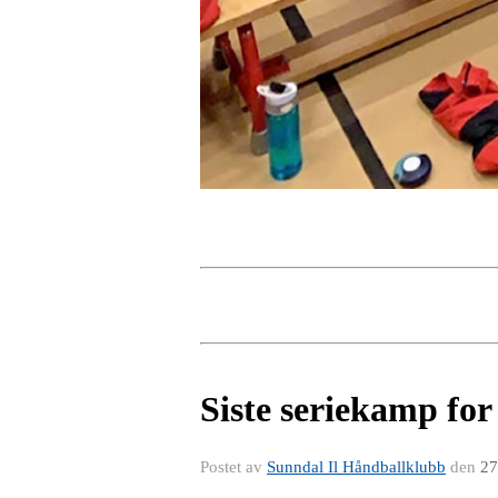
Siste seriekamp fo
Postet av
Sunndal Il Håndballklubb
den
27