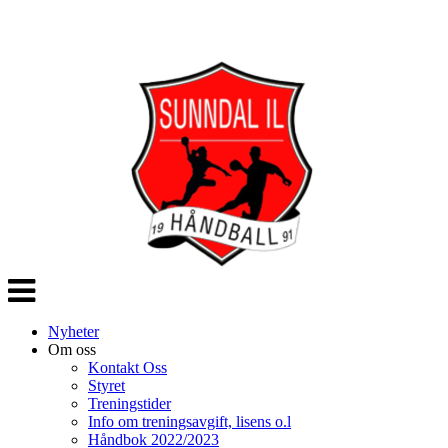
Veksle
navigasjon
Nyheter
Om oss
Kontakt Oss
Styret
Treningstider
Info om treningsavgift, lisens o.l
Håndbok 2022/2023