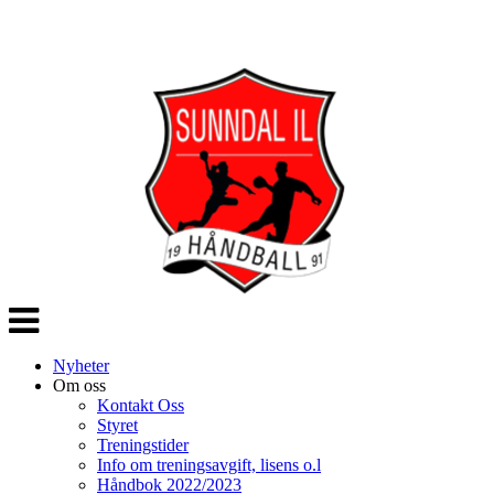
Veksle
navigasjon
Nyheter
Om oss
Kontakt Oss
Styret
Treningstider
Info om treningsavgift, lisens o.l
Håndbok 2022/2023