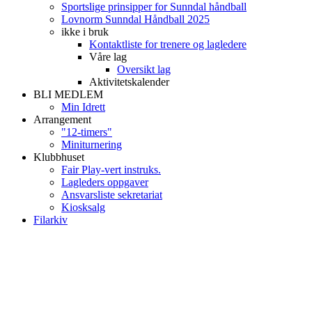
Sportslige prinsipper for Sunndal håndball
Lovnorm Sunndal Håndball 2025
ikke i bruk
Kontaktliste for trenere og lagledere
Våre lag
Oversikt lag
Aktivitetskalender
BLI MEDLEM
Min Idrett
Arrangement
"12-timers"
Miniturnering
Klubbhuset
Fair Play-vert instruks.
Lagleders oppgaver
Ansvarsliste sekretariat
Kiosksalg
Filarkiv