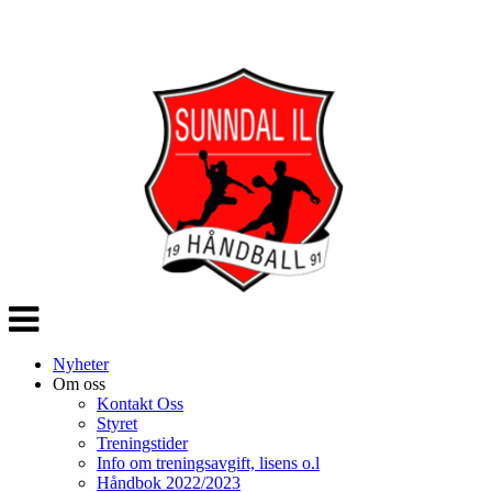
Veksle
navigasjon
Nyheter
Om oss
Kontakt Oss
Styret
Treningstider
Info om treningsavgift, lisens o.l
Håndbok 2022/2023