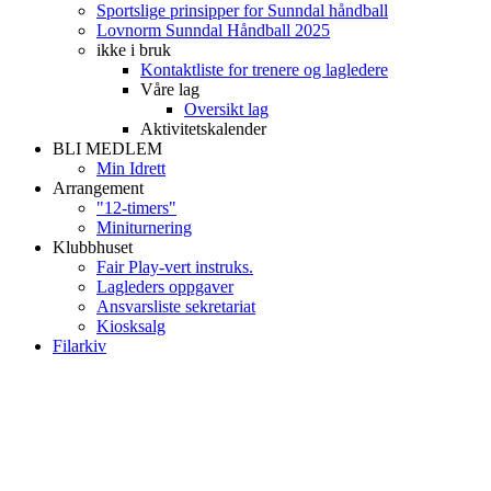
Sportslige prinsipper for Sunndal håndball
Lovnorm Sunndal Håndball 2025
ikke i bruk
Kontaktliste for trenere og lagledere
Våre lag
Oversikt lag
Aktivitetskalender
BLI MEDLEM
Min Idrett
Arrangement
"12-timers"
Miniturnering
Klubbhuset
Fair Play-vert instruks.
Lagleders oppgaver
Ansvarsliste sekretariat
Kiosksalg
Filarkiv