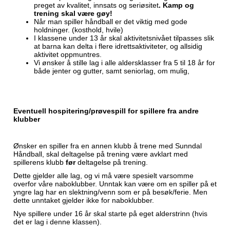
preget av kvalitet, innsats og seriøsitet
. Kamp og
trening skal være gøy!
Når man spiller håndball er det viktig med gode
holdninger. (kosthold, hvile)
I klassene under 13 år skal aktivitetsnivået tilpasses slik
at barna kan delta i flere idrettsaktiviteter, og allsidig
aktivitet oppmuntres.
Vi ønsker å stille lag i alle aldersklasser fra 5 til 18 år for
både jenter og gutter, samt seniorlag, om mulig,
Eventuell hospitering/prøvespill for spillere fra andre
klubber
Ønsker en spiller fra en annen klubb å trene med Sunndal
Håndball, skal deltagelse på trening være avklart med
spillerens klubb
før
deltagelse på trening.
Dette gjelder alle lag, og vi må være spesielt varsomme
overfor våre naboklubber. Unntak kan være om en spiller på et
yngre lag har en slektning/venn som er på besøk/ferie. Men
dette unntaket gjelder ikke for naboklubber.
Nye spillere under 16 år skal starte på eget alderstrinn (hvis
det er lag i denne klassen).