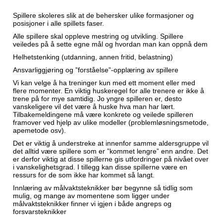
Spillere skoleres slik at de behersker ulike formasjoner og
posisjoner i alle spillets faser.
Alle spillere skal oppleve mestring og utvikling. Spillere
veiledes på å sette egne mål og hvordan man kan oppnå dem
Helhetstenking (utdanning, annen fritid, belastning)
Ansvarliggjøring og ”forståelse”-opplæring av spillere
Vi kan velge å ha treninger kun med ett moment eller med
flere momenter. En viktig huskeregel for alle trenere er ikke å
trene på for mye samtidig. Jo yngre spilleren er, desto
vanskeligere vil det være å huske hva man har lært.
Tilbakemeldingene må være konkrete og veilede spilleren
framover ved hjelp av ulike modeller (problemløsningsmetode,
apemetode osv).
Det er viktig å understreke at innenfor samme aldersgruppe vil
det alltid være spillere som er ”kommet lengre” enn andre. Det
er derfor viktig at disse spillerne gis utfordringer på nivået over
i vanskelighetsgrad. I tillegg kan disse spillerne være en
ressurs for de som ikke har kommet så langt.
Innlæring av målvaktsteknikker bør begynne så tidlig som
mulig, og mange av momentene som ligger under
målvaktsteknikker finner vi igjen i både angreps og
forsvarsteknikker