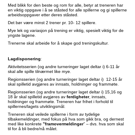
Med blikk for den beste og rom for alle, betyr at treneren har
en viktig oppgave i å se ståsted for alle spillerne og gi spillerne
arbeidsoppgaver etter deres ståsted.
Det bør være minst 2 trener pr. 10- 12 spillere.
Mye lek og variasjon på trening er viktig, spesielt viktig for de
yngste lagene.
Trenerne skal arbeide for å skape god treningskultur.
Lagdisponering
:
Aktivitetsserien (og andre turneringer laget deltar i) 6-11 år
skal alle spille tilnærmet like mye.
Regionsserien (og andre turneringer laget deltar i) 12-15 år
skal spilletid avgjøres av innsats, holdninger og frammøte.
Regionsserien (og andre turneringer laget deltar i) 15,16 og
18 år skal spilletid avgjøres av
ferdigheter
, innsats,
holdninger og frammøte. Treneren har frihet i forhold til
spillernes/lagets utviklingsmål.
Treneren skal veilede spillerne i form av tydelige
tilbakemeldinger, med fokus på hva som gikk bra, og dernest
med like konkrete
”framovermeldinger
” – dvs. hva som skal
til for å bli bedre/nå målet.