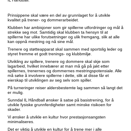
IL Håndball.
Prinsippene skal være en del av grunnlaget for å utvikle
kvalitet på trener- og dommerarbeidet.
Klubben har ambisjoner som gir spillerne utfordringer og mål å
strekke seg mot. Samtidig skal klubben ta hensyn til at
spillerne har ulike forutsetninger og ulik fremgang, slik at alle
kan oppnå mestring og nå sine mål.
Trenere og støtteapparat skal sammen med sportslig leder og
styret fremme et godt trenings- og klubbmiljø.
Utvikling av spillere, trenere og dommere skal skje som
lagarbeid, hvilket innebærer at man må gå på jakt etter
spillernes, trenernes og dommernes mestringspotensiale. Alle
må søke å involvere spillerne i dette, slik at disse får et
eierskap til utviklingen av seg selv som spiller.
På turneringer reiser aldersbestemte lag sammen så langt det
er mulig.
Sunndal IL Håndball ønsker å satse på basistrening, for å
utvikle fysiske grunnferdigheter samt minske risikoen for
skader.
Vi ønsker å utvikle en kultur hvor prestasjonsangsten
minimaliseres.
Det er viktig å utvikle en kultur for å trene mer i alle