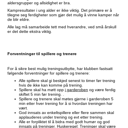
aldersgrupper og allsidighet er bra.
Kampresultater i ung alder er ikke viktig. Det primære er å
tilegne seg ferdigheter som gjør det mulig å vinne kamper når
de blir eldre.
Alle lag må samarbeide tett med hverandre, ved små årskull
er det dette ekstra viktig.
Forventninger til spillere og trenere
For å sikre best mulig treningsutbytte, har klubben fastsatt
følgende forventninger for spillere og trenere:
Alle spillere skal gi beskjed senest to timer før trening
hvis de ikke kan komme på trening.
Spillere skal ha møtt opp
i garderoben
og være ferdig
skiftet 5 min før trening. .
Spillere og trenere skal møtes gjerne i garderoben 5
min etter hver trening for å si hvordan treningen har
vært.
God innsats av enkeltspillere eller flere sammen skal
applauderes under trening og evt etter trening.
Alle er forpliktet til å bidra med godt humør og god
innsats på treninger. Huskeregel: Treninger skal være