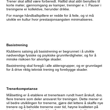
Trener skal alltid være forberedt. Halltid skal aldri benyttes til
korte møter, gjennomgang av kamper, treninger e. l. Pauser i
treningene er kollektive, herunder drikke.
For mange håndballspillere er redde for å feile, og vi må
utvikle en kultur hvor prestasjonsangsten minimaliseres.
Basistrening
Klubbens satsing på basistrening er begrunnet i å utvikle
nødvendige fysiske og psykiske grunnferdigheter, og for å
minske risikoen for alvorlige skader.
Basistrening skal foregå i alle aldersgrupper, og er grunnlaget
for å drive riktig teknisk trening og forebygge skader.
Trenerkompetanse
Målsetting er å etablere et trenerteam rundt hvert årskull, dvs.
flere trenere som deler ansvaret for treningen. Dette mener vi
vil bedre utviklingen for trenerne, gjøre det lettere å skaffe nye
trenere og å beholde trenerne over tid, høyne kvaliteten på