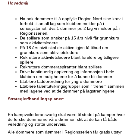
Hovedmål
Ha nok dommere til å oppfylle Region Nord sine krav i
forhold til antall lag som klubben melder på i
seriesystemet, dvs 1 dommer pr. 2 lag vi melder på i
Regionsserien.
De spillere som ønsker på 15 års nivå får grunnkurs
som aktivitetsledere
På 18 års nivå skal de aktive igjen få tilbud om
grunnkurs som aktivitetsledere.
Rekruttere aktivitetsledere blant foreldre og tidligere
spillere
Rekruttere dommeraspiranter blant spillere
Drive kontinuerlig opplæring og informasjon i hele
klubben om mulighetene for å kunne bli dommer
Etablere fadderordning for yngre dommere
Etablere talentutviklingsgrupper som " trener" sammen
med lagene ved at de dømmer på lagstreningene
Strategier/handlingsplaner:
En kampveilederansvarlig skal være til stedet på kamper hvor
de ferske dommerne våre dømmer, slik at de kan få både
veiledning og støtte underveis.
Alle dommere som dømmer i Regionsserien får gratis utstyr