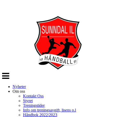
Veksle
navigasjon
Nyheter
Om oss
Kontakt Oss
Styret
Treningstider
Info om treningsavgift, lisens o.l
Håndbok 2022/2023