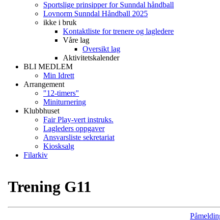
Sportslige prinsipper for Sunndal håndball
Lovnorm Sunndal Håndball 2025
ikke i bruk
Kontaktliste for trenere og lagledere
Våre lag
Oversikt lag
Aktivitetskalender
BLI MEDLEM
Min Idrett
Arrangement
"12-timers"
Miniturnering
Klubbhuset
Fair Play-vert instruks.
Lagleders oppgaver
Ansvarsliste sekretariat
Kiosksalg
Filarkiv
Trening G11
Påmeldin