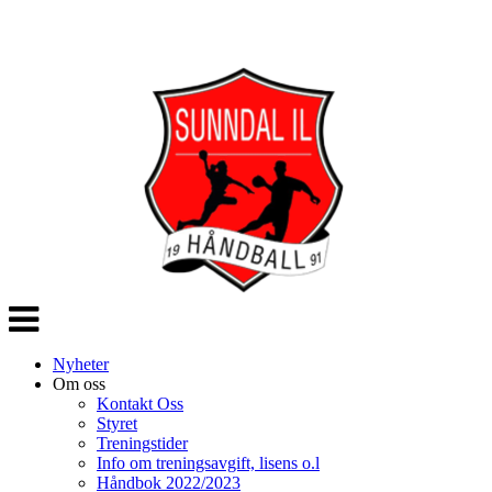
Veksle
navigasjon
Nyheter
Om oss
Kontakt Oss
Styret
Treningstider
Info om treningsavgift, lisens o.l
Håndbok 2022/2023