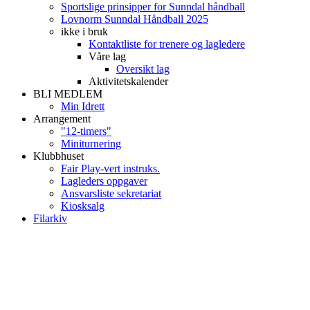
Sportslige prinsipper for Sunndal håndball
Lovnorm Sunndal Håndball 2025
ikke i bruk
Kontaktliste for trenere og lagledere
Våre lag
Oversikt lag
Aktivitetskalender
BLI MEDLEM
Min Idrett
Arrangement
"12-timers"
Miniturnering
Klubbhuset
Fair Play-vert instruks.
Lagleders oppgaver
Ansvarsliste sekretariat
Kiosksalg
Filarkiv