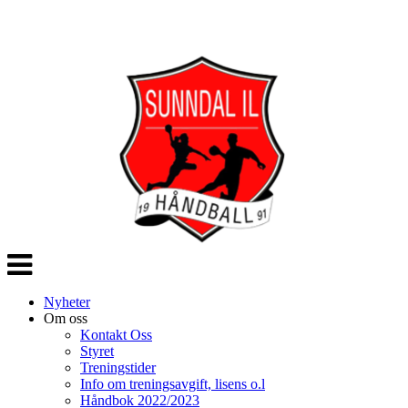
Veksle
navigasjon
Nyheter
Om oss
Kontakt Oss
Styret
Treningstider
Info om treningsavgift, lisens o.l
Håndbok 2022/2023