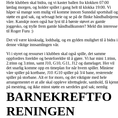
Hele klubben skal bidra, og vi kaster ballen fra klokken 07:00
lørdag morgen, og holder spillet i gang helt til klokka 19:00. Vi
håper så mange som mulig vil komme innom Sunndal sportshall og
støtte en god sak, og selvsagt heie og se på de flinke håndballstjern
våre. Kanskje noen også har lyst til å børste støvet av gamle
joggesko, og trylle frem gamle håndballkunster? Meld din interesse
til Roger Furu :)
Det vil være kiosksalg, loddsalg, og en gylden mulighet til å bidra i
denne viktige innsamlingen vår.
Vi i styret og ressurser i klubben skal også spille, det samme
oppfordres foreldre og besteforeldre til å gjøre. Vi har mini 1.trinn,
2.trinn og 3.trinn, samt J10, G10, G11, J12 og damelaget. Her vil
det snarlig komme opp en timeplan for når hvem spiller. Miniene
våre spiller på kortbane, J10 /G10 spiller på 3/4 bane, resterende
spiller på storbane. Alt er for moro, og det viktigste med hele
arrangementet er at alle skal oppleve idrettsglede, samhold, få kjen
på mestring, og ikke minst støtte en særdeles god sak; nemlig
BARNEKREFTFO
RENINGEN