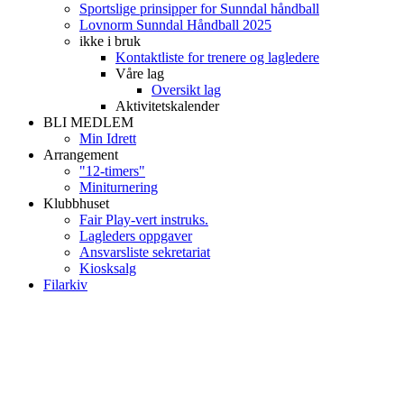
Sportslige prinsipper for Sunndal håndball
Lovnorm Sunndal Håndball 2025
ikke i bruk
Kontaktliste for trenere og lagledere
Våre lag
Oversikt lag
Aktivitetskalender
BLI MEDLEM
Min Idrett
Arrangement
"12-timers"
Miniturnering
Klubbhuset
Fair Play-vert instruks.
Lagleders oppgaver
Ansvarsliste sekretariat
Kiosksalg
Filarkiv