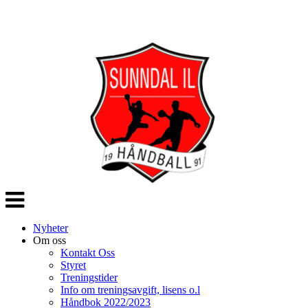
Veksle
navigasjon
Nyheter
Om oss
Kontakt Oss
Styret
Treningstider
Info om treningsavgift, lisens o.l
Håndbok 2022/2023