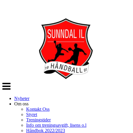
Veksle
navigasjon
Nyheter
Om oss
Kontakt Oss
Styret
Treningstider
Info om treningsavgift, lisens o.l
Håndbok 2022/2023