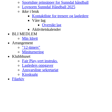
Sportslige prinsipper for Sunndal håndball
Lovnorm Sunndal Håndball 2025
ikke i bruk
Kontaktliste for trenere og lagledere
Våre lag
Oversikt lag
Aktivitetskalender
BLI MEDLEM
Min Idrett
Arrangement
"12-timers"
Miniturnering
Klubbhuset
Fair Play-vert instruks.
Lagleders oppgaver
Ansvarsliste sekretariat
Kiosksalg
Filarkiv