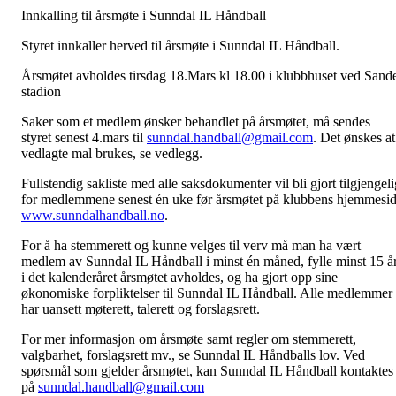
Innkalling til årsmøte i Sunndal IL Håndball
Styret innkaller herved til årsmøte i Sunndal IL Håndball.
Årsmøtet avholdes tirsdag 18.Mars kl 18.00 i klubbhuset ved Sand
stadion
Saker som et medlem ønsker behandlet på årsmøtet, må sendes
styret senest 4.mars til
sunndal.handball@gmail.com
. Det ønskes at
vedlagte mal brukes, se vedlegg.
Fullstendig sakliste med alle saksdokumenter vil bli gjort tilgjengeli
for medlemmene senest én uke før årsmøtet på klubbens hjemmesi
www.sunndalhandball.no
.
For å ha stemmerett og kunne velges til verv må man ha vært
medlem av Sunndal IL Håndball i minst én måned, fylle minst 15 å
i det kalenderåret årsmøtet avholdes, og ha gjort opp sine
økonomiske forpliktelser til Sunndal IL Håndball. Alle medlemmer
har uansett møterett, talerett og forslagsrett.
For mer informasjon om årsmøte samt regler om stemmerett,
valgbarhet, forslagsrett mv., se Sunndal IL Håndballs lov. Ved
spørsmål som gjelder årsmøtet, kan Sunndal IL Håndball kontaktes
på
sunndal.handball@gmail.com