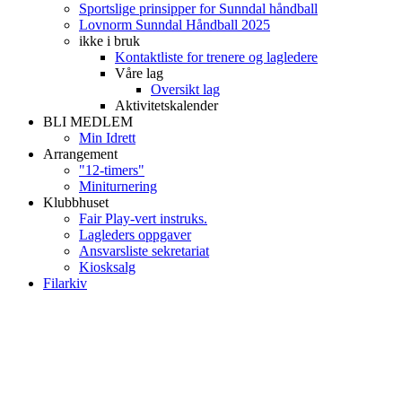
Sportslige prinsipper for Sunndal håndball
Lovnorm Sunndal Håndball 2025
ikke i bruk
Kontaktliste for trenere og lagledere
Våre lag
Oversikt lag
Aktivitetskalender
BLI MEDLEM
Min Idrett
Arrangement
"12-timers"
Miniturnering
Klubbhuset
Fair Play-vert instruks.
Lagleders oppgaver
Ansvarsliste sekretariat
Kiosksalg
Filarkiv