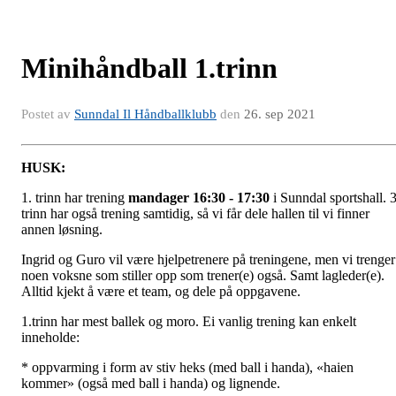
Minihåndball 1.trinn
Postet av
Sunndal Il Håndballklubb
den
26. sep 2021
HUSK:
1. trinn har trening
mandager
16:30 - 17:30
i Sunndal sportshall. 3
trinn har også trening samtidig, så vi får dele hallen til vi finner
annen løsning.
Ingrid og Guro vil være hjelpetrenere på treningene, men vi trenger
noen voksne som stiller opp som trener(e) også. Samt lagleder(e).
Alltid kjekt å være et team, og dele på oppgavene.
1.trinn har mest ballek og moro. Ei vanlig trening kan enkelt
inneholde:
* oppvarming i form av stiv heks (med ball i handa), «haien
kommer» (også med ball i handa) og lignende.