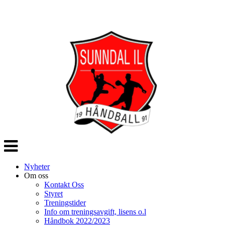
Veksle
navigasjon
Nyheter
Om oss
Kontakt Oss
Styret
Treningstider
Info om treningsavgift, lisens o.l
Håndbok 2022/2023