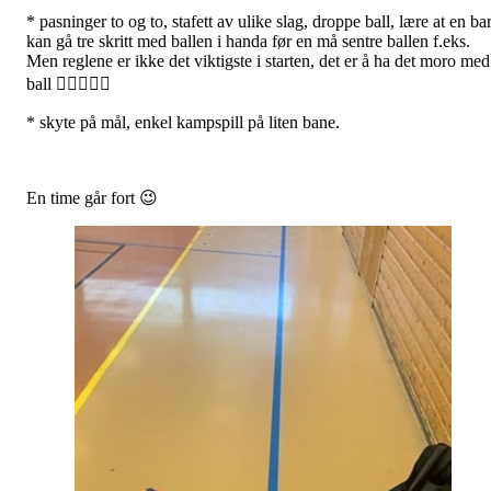
* pasninger to og to, stafett av ulike slag, droppe ball, lære at en ba
kan gå tre skritt med ballen i handa før en må sentre ballen f.eks.
Men reglene er ikke det viktigste i starten, det er å ha det moro med
ball 🤾🏻‍♀️🤾‍♂️
* skyte på mål, enkel kampspill på liten bane.
En time går fort 😉