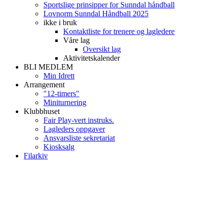
Sportslige prinsipper for Sunndal håndball
Lovnorm Sunndal Håndball 2025
ikke i bruk
Kontaktliste for trenere og lagledere
Våre lag
Oversikt lag
Aktivitetskalender
BLI MEDLEM
Min Idrett
Arrangement
"12-timers"
Miniturnering
Klubbhuset
Fair Play-vert instruks.
Lagleders oppgaver
Ansvarsliste sekretariat
Kiosksalg
Filarkiv