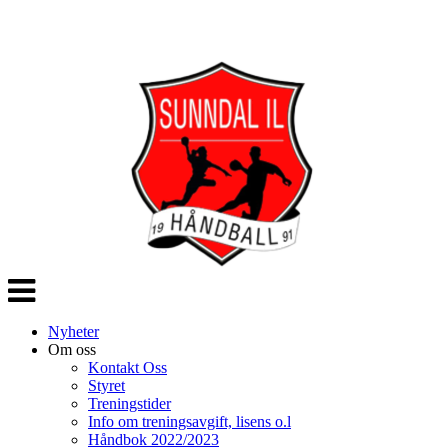
Veksle
navigasjon
Nyheter
Om oss
Kontakt Oss
Styret
Treningstider
Info om treningsavgift, lisens o.l
Håndbok 2022/2023