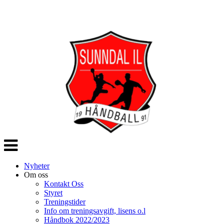
Veksle
navigasjon
Nyheter
Om oss
Kontakt Oss
Styret
Treningstider
Info om treningsavgift, lisens o.l
Håndbok 2022/2023