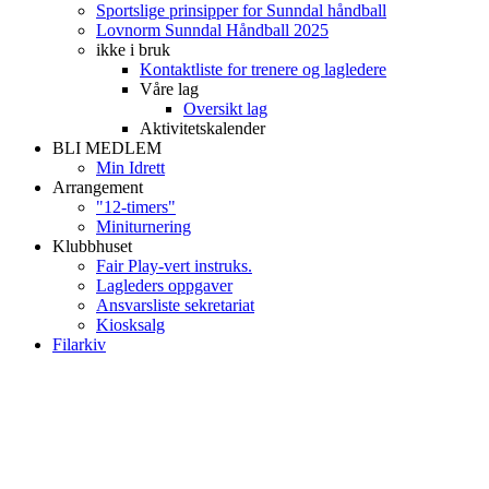
Sportslige prinsipper for Sunndal håndball
Lovnorm Sunndal Håndball 2025
ikke i bruk
Kontaktliste for trenere og lagledere
Våre lag
Oversikt lag
Aktivitetskalender
BLI MEDLEM
Min Idrett
Arrangement
"12-timers"
Miniturnering
Klubbhuset
Fair Play-vert instruks.
Lagleders oppgaver
Ansvarsliste sekretariat
Kiosksalg
Filarkiv