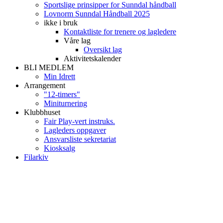
Sportslige prinsipper for Sunndal håndball
Lovnorm Sunndal Håndball 2025
ikke i bruk
Kontaktliste for trenere og lagledere
Våre lag
Oversikt lag
Aktivitetskalender
BLI MEDLEM
Min Idrett
Arrangement
"12-timers"
Miniturnering
Klubbhuset
Fair Play-vert instruks.
Lagleders oppgaver
Ansvarsliste sekretariat
Kiosksalg
Filarkiv