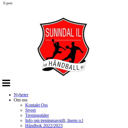
E-post
Veksle
navigasjon
Nyheter
Om oss
Kontakt Oss
Styret
Treningstider
Info om treningsavgift, lisens o.l
Håndbok 2022/2023