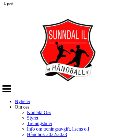
E-post
Veksle
navigasjon
Nyheter
Om oss
Kontakt Oss
Styret
Treningstider
Info om treningsavgift, lisens o.l
Håndbok 2022/2023