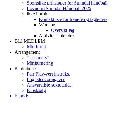
Sportslige prinsipper for Sunndal håndball
Lovnorm Sunndal Håndball 2025
ikke i bruk
Kontaktliste for trenere og lagledere
Våre lag
Oversikt lag
Aktivitetskalender
BLI MEDLEM
Min Idrett
Arrangement
"12-timers"
Miniturnering
Klubbhuset
Fair Play-vert instruks.
Lagleders oppgaver
Ansvarsliste sekretariat
Kiosksalg
Filarkiv