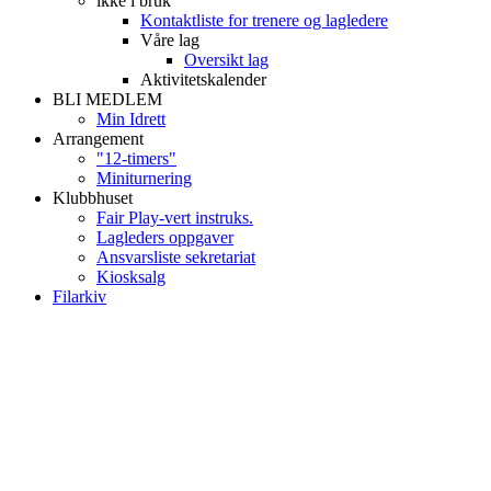
ikke i bruk
Kontaktliste for trenere og lagledere
Våre lag
Oversikt lag
Aktivitetskalender
BLI MEDLEM
Min Idrett
Arrangement
"12-timers"
Miniturnering
Klubbhuset
Fair Play-vert instruks.
Lagleders oppgaver
Ansvarsliste sekretariat
Kiosksalg
Filarkiv