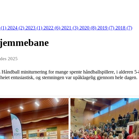
 (1)
2024 (2)
2023 (1)
2022 (6)
2021 (3)
2020 (8)
2019 (7)
2018 (7)
hjemmebane
 des 2025
Håndball miniturnering for mange spente håndballspillere, i alderen 5-
e heiet entusiastisk, og stemningen var upåklagelig gjennom hele dagen.