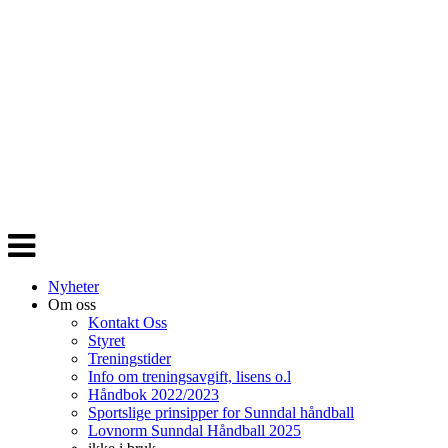
Veksle
navigasjon
Nyheter
Om oss
Kontakt Oss
Styret
Treningstider
Info om treningsavgift, lisens o.l
Håndbok 2022/2023
Sportslige prinsipper for Sunndal håndball
Lovnorm Sunndal Håndball 2025