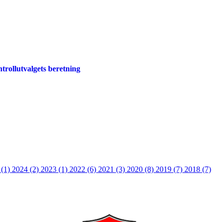
trollutvalgets beretning
 (1)
2024 (2)
2023 (1)
2022 (6)
2021 (3)
2020 (8)
2019 (7)
2018 (7)