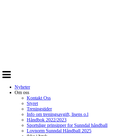
Veksle
navigasjon
Nyheter
Om oss
Kontakt Oss
Styret
Treningstider
Info om treningsavgift, lisens o.l
Håndbok 2022/2023
Sportslige prinsipper for Sunndal håndball
Lovnorm Sunndal Håndball 2025