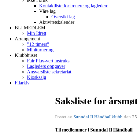
ikke i bruk
Kontaktliste for trenere og lagledere
Våre lag
Oversikt lag
Aktivitetskalender
BLI MEDLEM
Min Idrett
Arrangement
"12-timers"
Miniturnering
Klubbhuset
Fair Play-vert instruks.
Lagleders oppgaver
Ansvarsliste sekretariat
Kiosksalg
Filarkiv
Saksliste for årsmø
Postet av
Sunndal Il Håndballklubb
den
25
Til medlemmer i Sunndal Il Håndball