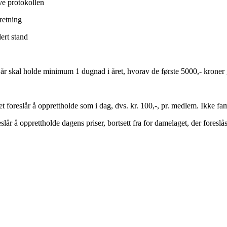
ve protokollen
eretning
dert stand
0 år skal holde minimum 1 dugnad i året, hvorav de første 5000,- kroner 
t foreslår å opprettholde som i dag, dvs. kr. 100,-, pr. medlem. Ikke f
slår å opprettholde dagens priser, bortsett fra for damelaget, der foreslås